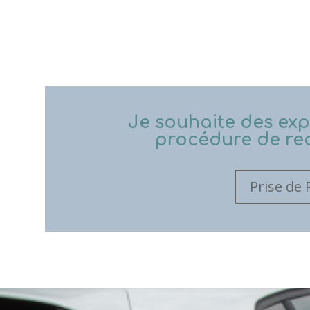
Je souhaite des expl
procédure de rec
Prise de 