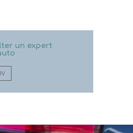
ter un expert
auto
RV