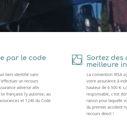
e par le code
Sortez des

meilleure i
n tiers identifié sans
La convention IRSA s
 d'effectuer un recours
votre assurance à ind
ssurance adverse afin
hauteur de 6 500 €. L
loi française l'y autorise, au
responsable, c'est don
 assurances et 1240 du Code
raison pour laquelle v
du premier accident no
recours direct !