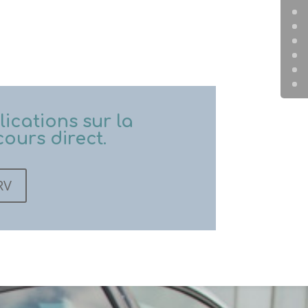
ications sur la
ours direct.
RV