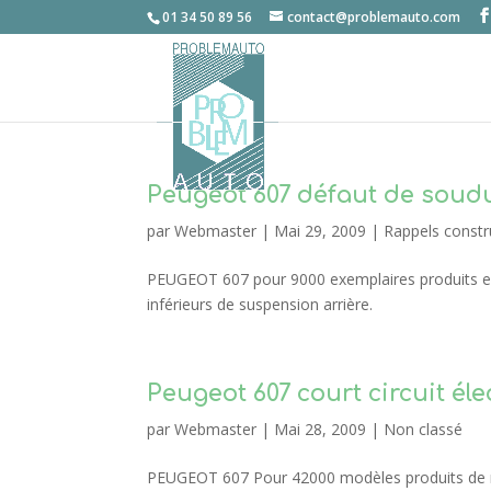
01 34 50 89 56
contact@problemauto.com
Peugeot 607 défaut de soudu
par
Webmaster
|
Mai 29, 2009
|
Rappels constr
PEUGEOT 607 pour 9000 exemplaires produits ent
inférieurs de suspension arrière.
Peugeot 607 court circuit él
par
Webmaster
|
Mai 28, 2009
|
Non classé
PEUGEOT 607 Pour 42000 modèles produits de ma