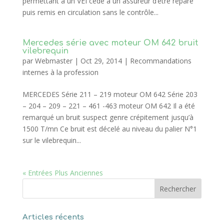
permettant à un VEI cédé à un assureur d’être réparé
puis remis en circulation sans le contrôle...
Mercedes série avec moteur OM 642 bruit
vilebrequin
par
Webmaster
|
Oct 29, 2014
|
Recommandations
internes à la profession
MERCEDES Série 211 – 219 moteur OM 642 Série 203
– 204 – 209 – 221 – 461 -463 moteur OM 642 Il a été
remarqué un bruit suspect genre crépitement jusqu’à
1500 T/mn Ce bruit est décelé au niveau du palier N°1
sur le vilebrequin...
« Entrées Plus Anciennes
Articles récents