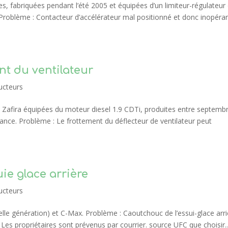
, fabriquées pendant l’été 2005 et équipées d’un limiteur-régulateur
 Problème : Contacteur d’accélérateur mal positionné et donc inopéran
nt du ventilateur
ucteurs
et Zafira équipées du moteur diesel 1.9 CDTi, produites entre septemb
nce. Problème : Le frottement du déflecteur de ventilateur peut
ie glace arrière
ucteurs
lle génération) et C-Max. Problème : Caoutchouc de l’essui-glace arri
Les propriétaires sont prévenus par courrier. source UFC que choisir..