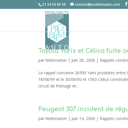
01 34 50 89 56
contact@problemauto.com
Toyota Yaris et Célica fuite a
par
Webmaster
|
Juin 26, 2006
|
Rappels constr
Le rappel concerne 26390 Yaris produites entre 
18/08/99 et le 30/06/00 et 1563 Celica construites
circuit de freinage et...
Peugeot 307 incident de régul
par
Webmaster
|
Juin 14, 2006
|
Rappels constr