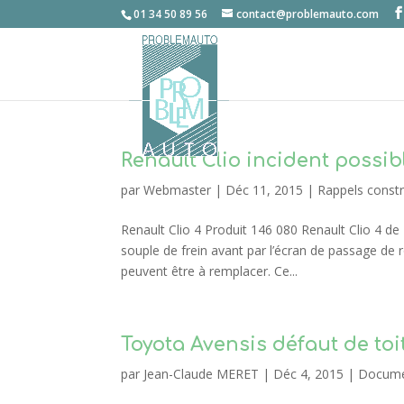
01 34 50 89 56
contact@problemauto.com
Renault Clio incident possib
par
Webmaster
|
Déc 11, 2015
|
Rappels const
Renault Clio 4 Produit 146 080 Renault Clio 4 d
souple de frein avant par l’écran de passage de r
peuvent être à remplacer. Ce...
Toyota Avensis défaut de toi
par
Jean-Claude MERET
|
Déc 4, 2015
|
Docume