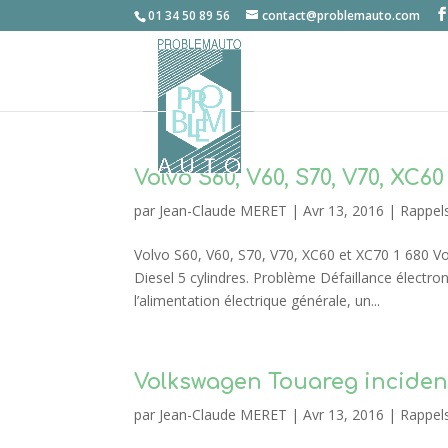
01 34 50 89 56
contact@problemauto.com
Volvo S60, V60, S70, V70, XC6
par
Jean-Claude MERET
|
Avr 13, 2016
|
Rappel
Volvo S60, V60, S70, V70, XC60 et XC70 1 680 V
Diesel 5 cylindres. Problème Défaillance électr
l’alimentation électrique générale, un...
Volkswagen Touareg inciden
par
Jean-Claude MERET
|
Avr 13, 2016
|
Rappel