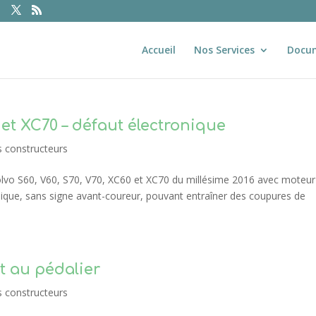
Accueil
Nos Services
Docu
0 et XC70 – défaut électronique
s constructeurs
olvo S60, V60, S70, V70, XC60 et XC70 du millésime 2016 avec moteur
onique, sans signe avant-coureur, pouvant entraîner des coupures de
t au pédalier
s constructeurs