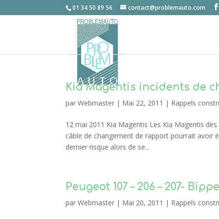
01 34 50 89 56
contact@problemauto.com
Kia Magentis incidents de 
par
Webmaster
|
Mai 22, 2011
|
Rappels constr
12 mai 2011 Kia Magentis Les Kia Magentis des 
câble de changement de rapport pourrait avoir é
dernier risque alors de se...
Peugeot 107 – 206 – 207- Bip
par
Webmaster
|
Mai 20, 2011
|
Rappels constr