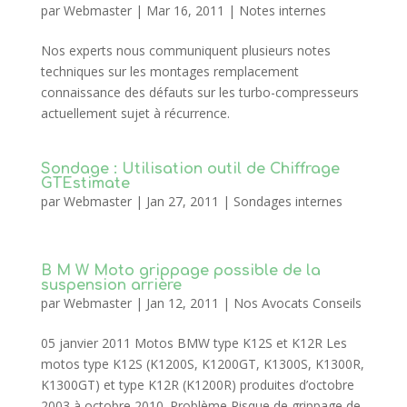
par
Webmaster
|
Mar 16, 2011
|
Notes internes
Nos experts nous communiquent plusieurs notes
techniques sur les montages remplacement
connaissance des défauts sur les turbo-compresseurs
actuellement sujet à récurrence.
Sondage : Utilisation outil de Chiffrage
GTEstimate
par
Webmaster
|
Jan 27, 2011
|
Sondages internes
B M W Moto grippage possible de la
suspension arrière
par
Webmaster
|
Jan 12, 2011
|
Nos Avocats Conseils
05 janvier 2011 Motos BMW type K12S et K12R Les
motos type K12S (K1200S, K1200GT, K1300S, K1300R,
K1300GT) et type K12R (K1200R) produites d’octobre
2003 à octobre 2010. Problème Risque de grippage de