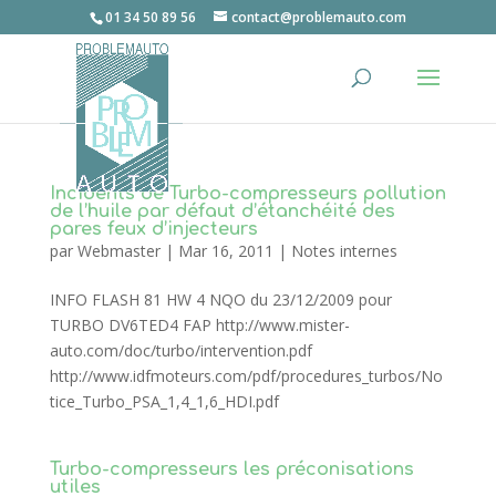
01 34 50 89 56
contact@problemauto.com
Incidents de Turbo-compresseurs pollution
de l’huile par défaut d’étanchéité des
pares feux d’injecteurs
par
Webmaster
|
Mar 16, 2011
|
Notes internes
INFO FLASH 81 HW 4 NQO du 23/12/2009 pour
TURBO DV6TED4 FAP http://www.mister-
auto.com/doc/turbo/intervention.pdf
http://www.idfmoteurs.com/pdf/procedures_turbos/No
tice_Turbo_PSA_1,4_1,6_HDI.pdf
Turbo-compresseurs les préconisations
utiles