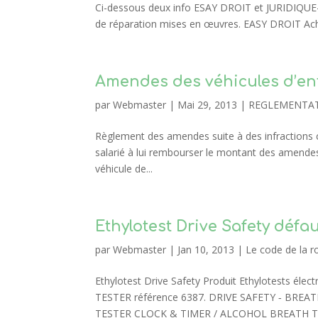
Ci-dessous deux info ESAY DROIT et JURIDIQUE-A
de réparation mises en œuvres. EASY DROIT Achat 
Amendes des véhicules d’en
par
Webmaster
|
Mai 29, 2013
|
REGLEMENTA
Règlement des amendes suite à des infractions 
salarié à lui rembourser le montant des amendes 
véhicule de...
Ethylotest Drive Safety défa
par
Webmaster
|
Jan 10, 2013
|
Le code de la r
Ethylotest Drive Safety Produit Ethylotests é
TESTER référence 6387. DRIVE SAFETY ‐ BR
TESTER CLOCK & TIMER / ALCOHOL BREATH TE