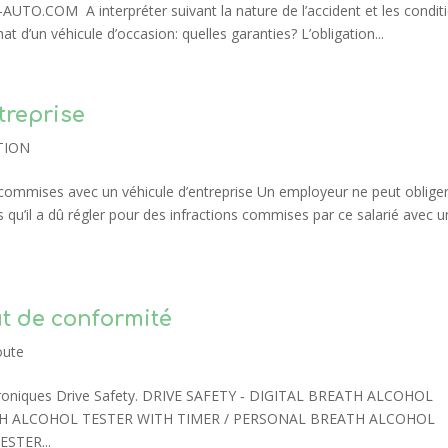
UTO.COM A interpréter suivant la nature de l’accident et les condit
d’un véhicule d’occasion: quelles garanties? L’obligation...
treprise
TION
commises avec un véhicule d’entreprise Un employeur ne peut oblige
qu’il a dû régler pour des infractions commises par ce salarié avec u
ut de conformité
oute
lectroniques Drive Safety. DRIVE SAFETY ‐ DIGITAL BREATH ALCOHOL
EATH ALCOHOL TESTER WITH TIMER / PERSONAL BREATH ALCOHOL
STER...