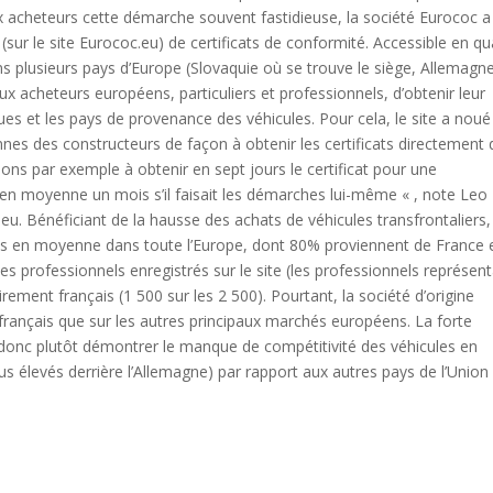
ux acheteurs cette démarche souvent fastidieuse, la société Eurococ a
ur le site Eurococ.eu) de certificats de conformité. Accessible en qu
ns plusieurs pays d’Europe (Slovaquie où se trouve le siège, Allemagne
x acheteurs européens, particuliers et professionnels, d’obtenir leur
ues et les pays de provenance des véhicules. Pour cela, le site a noué
ennes des constructeurs de façon à obtenir les certificats directement
enons par exemple à obtenir en sept jours le certificat pour une
en moyenne un mois s’il faisait les démarches lui-même « , note Leo
eu. Bénéficiant de la hausse des achats de véhicules transfrontaliers,
s en moyenne dans toute l’Europe, dont 80% proviennent de France 
e les professionnels enregistrés sur le site (les professionnels représen
ement français (1 500 sur les 2 500). Pourtant, la société d’origine
 français que sur les autres principaux marchés européens. La forte
e donc plutôt démontrer le manque de compétitivité des véhicules en
us élevés derrière l’Allemagne) par rapport aux autres pays de l’Union