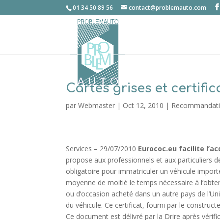
01 34 50 89 56
contact@problemauto.com
Cartes grises et certifi
par
Webmaster
|
Oct 12, 2010
|
Recommandation
Services – 29/07/2010
Eurococ.eu facilite l’a
propose aux professionnels et aux particuliers de
obligatoire pour immatriculer un véhicule import
moyenne de moitié le temps nécessaire à l’obtent
ou d’occasion acheté dans un autre pays de l’Uni
du véhicule. Ce certificat, fourni par le constru
Ce document est délivré par la Drire après vérif