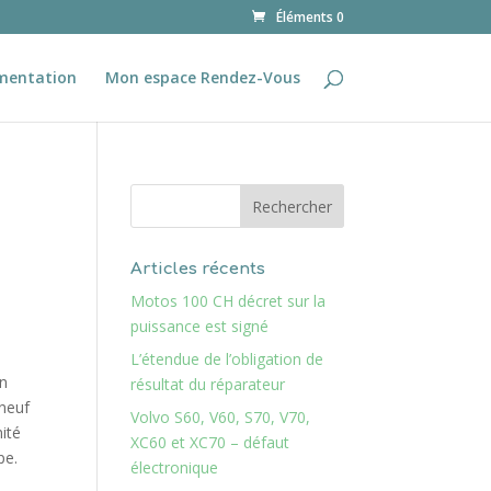
Éléments 0
mentation
Mon espace Rendez-Vous
Articles récents
Motos 100 CH décret sur la
puissance est signé
L’étendue de l’obligation de
en
résultat du réparateur
 neuf
Volvo S60, V60, S70, V70,
mité
XC60 et XC70 – défaut
pe.
électronique