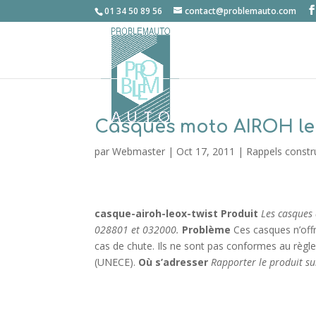
01 34 50 89 56
contact@problemauto.com
Casques moto AIROH leo
par
Webmaster
|
Oct 17, 2011
|
Rappels constr
casque-airoh-leox-twist
Produit
Les casques
028801 et 032000.
Problème
Ces casques n’offre
cas de chute. Ils ne sont pas conformes au règ
(UNECE).
Où s’adresser
Rapporter le produit sur