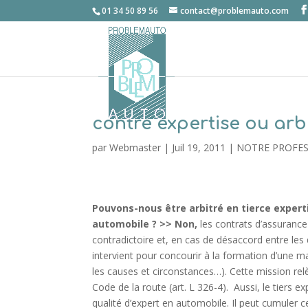
01 34 50 89 56
contact@problemauto.com
contre expertise ou arbi
par
Webmaster
|
Juil 19, 2011
|
NOTRE PROFE
Pouvons-nous être arbitré en tierce expertis
automobile ? >>
Non,
les contrats d’assurance
contradictoire et, en cas de désaccord entre les 
intervient pour concourir à la formation d’une 
les causes et circonstances…). Cette mission rel
Code de la route (art. L 326-4). Aussi, le tiers
qualité d’expert en automobile. Il peut cumuler c