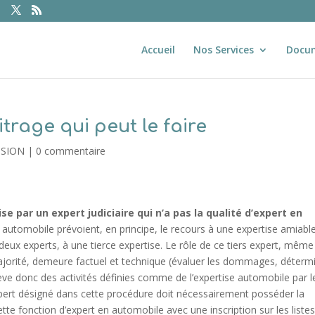
Accueil
Nos Services
Docu
trage qui peut le faire
SSION
|
0 commentaire
e par un expert judiciaire qui n’a pas la qualité d’expert en
 automobile prévoient, en principe, le recours à une expertise amiabl
deux experts, à une tierce expertise. Le rôle de ce tiers expert, même s
majorité, demeure factuel et technique (évaluer les dommages, déterm
ève donc des activités définies comme de l’expertise automobile par l
 expert désigné dans cette procédure doit nécessairement posséder la
ette fonction d’expert en automobile avec une inscription sur les liste