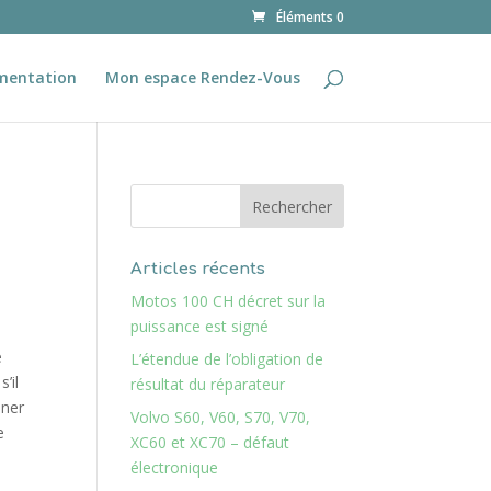
Éléments 0
mentation
Mon espace Rendez-Vous
Articles récents
Motos 100 CH décret sur la
puissance est signé
e
L’étendue de l’obligation de
’il
résultat du réparateur
iner
Volvo S60, V60, S70, V70,
e
XC60 et XC70 – défaut
électronique
s