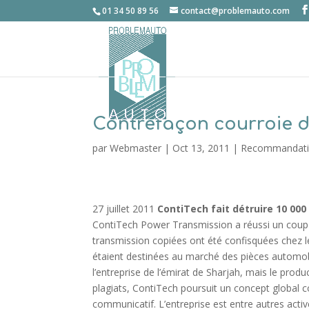
01 34 50 89 56
contact@problemauto.com
Contrefaçon courroie d
par
Webmaster
|
Oct 13, 2011
|
Recommandation
27 juillet 2011
ContiTech fait détruire 10 000
ContiTech Power Transmission a réussi un coup c
transmission copiées ont été confisquées chez le
étaient destinées au marché des pièces automo
l’entreprise de l’émirat de Sharjah, mais le prod
plagiats, ContiTech poursuit un concept global 
communicatif. L’entreprise est entre autres acti