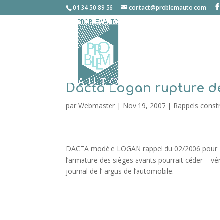
01 34 50 89 56
contact@problemauto.com
Dacta Logan rupture de
par
Webmaster
|
Nov 19, 2007
|
Rappels const
DACTA modèle LOGAN rappel du 02/2006 pour 10
l’armature des sièges avants pourrait céder – vér
journal de l’ argus de l’automobile.