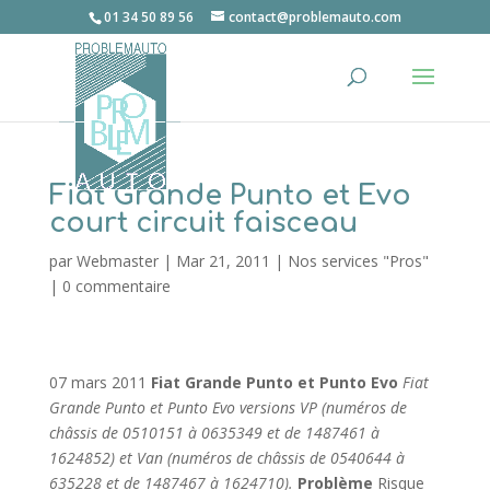
01 34 50 89 56
contact@problemauto.com
Fiat Grande Punto et Evo
court circuit faisceau
par
Webmaster
|
Mar 21, 2011
|
Nos services "Pros"
|
0 commentaire
07 mars 2011
Fiat Grande Punto et Punto Evo
Fiat
Grande Punto et Punto Evo versions VP (numéros de
châssis de 0510151 à 0635349 et de 1487461 à
1624852) et Van (numéros de châssis de 0540644 à
635228 et de 1487467 à 1624710).
Problème
Risque