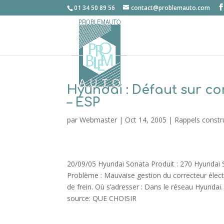
01 34 50 89 56
contact@problemauto.com
Hyundai : Défaut sur co
– ESP
par
Webmaster
|
Oct 14, 2005
|
Rappels constr
20/09/05 Hyundai Sonata Produit : 270 Hyundai So
Problème : Mauvaise gestion du correcteur électr
de frein. Où s’adresser : Dans le réseau Hyunda
source: QUE CHOISIR