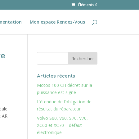
Éléments 0
mentation
Mon espace Rendez-Vous
re
Articles récents
Motos 100 CH décret sur la
puissance est signé
L’étendue de l’obligation de
dale
résultat du réparateur
c AR.
Volvo S60, V60, S70, V70,
XC60 et XC70 – défaut
électronique