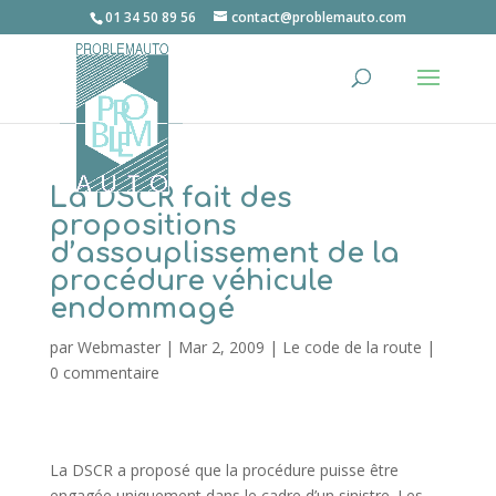
01 34 50 89 56
contact@problemauto.com
La DSCR fait des
propositions
d’assouplissement de la
procédure véhicule
endommagé
par
Webmaster
|
Mar 2, 2009
|
Le code de la route
|
0 commentaire
La DSCR a proposé que la procédure puisse être
engagée uniquement dans le cadre d’un sinistre. Les