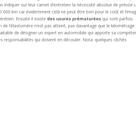
 indiquer sur leur carnet d’entretien la nécessité absolue de prévoir 
 000 km car évidemment celà ne peut être bon pour le coût et l’ima
retien. Ensuite il existe
des usures prématurées
qui sont parfois
ion de l’élastomère n’est pas atteint, pas davantage que le kilométrage
uhaitable de désigner un expert en automobile qui apporte sa compéte
es responsabilités qui doivent en découler. Nota: quelques clichés