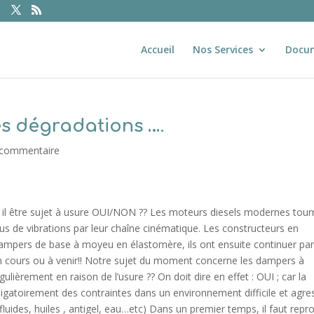
Accueil
Nos Services
Docu
s dégradations ….
 commentaire
 il être sujet à usure OUI/NON ?? Les moteurs diesels modernes tour
lus de vibrations par leur chaîne cinématique. Les constructeurs en
ampers de base à moyeu en élastomère, ils ont ensuite continuer par
 cours ou à venir!! Notre sujet du moment concerne les dampers à
ièrement en raison de l’usure ?? On doit dire en effet : OUI ; car la
gatoirement des contraintes dans un environnement difficile et agress
s fluides, huiles , antigel, eau…etc) Dans un premier temps, il faut repr