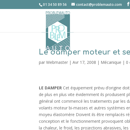
01 34 50 89 56
contact@problemauto.com
Le damper moteur et se
par
Webmaster
|
Avr 17, 2008
|
Mécanique
|
0
LE DAMPER
Cet équipement prévu d’origine doit
de plus en plus vite évidemment ils produisent p
général ont commencé les traitements par les d
volants moteur bi-masses et autres systèmes en
moyeu élastomère Doivent ils être remplacés régul
conception et le fonctionnement provoquent obli
la chaleur, le froid, les projections abrasives, le