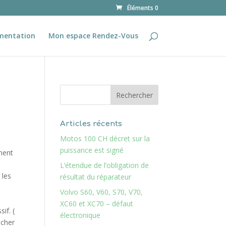
Éléments 0
mentation
Mon espace Rendez-Vous
Articles récents
Motos 100 CH décret sur la
puissance est signé
nent
L’étendue de l’obligation de
 les
résultat du réparateur
Volvo S60, V60, S70, V70,
XC60 et XC70 – défaut
if. (
électronique
ocher