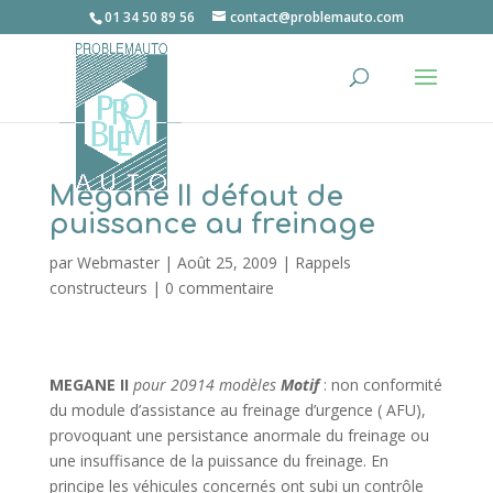
01 34 50 89 56
contact@problemauto.com
Mégane II défaut de
puissance au freinage
par
Webmaster
|
Août 25, 2009
|
Rappels
constructeurs
|
0 commentaire
MEGANE II
pour 20914 modèles
Motif
: non conformité
du module d’assistance au freinage d’urgence ( AFU),
provoquant une persistance anormale du freinage ou
une insuffisance de la puissance du freinage. En
principe les véhicules concernés ont subi un contrôle