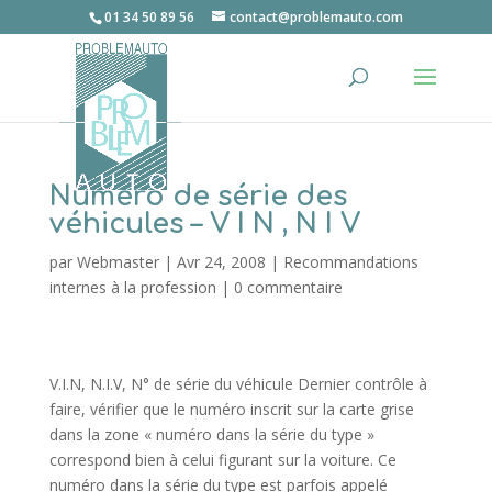
01 34 50 89 56
contact@problemauto.com
Numéro de série des
véhicules – V I N , N I V
par
Webmaster
|
Avr 24, 2008
|
Recommandations
internes à la profession
|
0 commentaire
V.I.N, N.I.V, N° de série du véhicule Dernier contrôle à
faire, vérifier que le numéro inscrit sur la carte grise
dans la zone « numéro dans la série du type »
correspond bien à celui figurant sur la voiture. Ce
numéro dans la série du type est parfois appelé