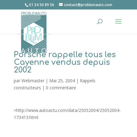
01 34 50 89 56
contact@problemauto.com
Porsche rappelle tous les
Cayenne vendus depuis
2002
par
Webmaster
|
Mai 25, 2004
|
Rappels
constructeurs
|
0 commentaire
=http://www.autoactu.com/data/25052004/25052004-
173413.html