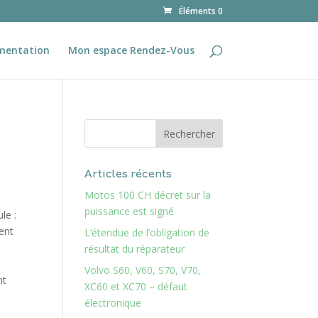
Éléments 0
mentation
Mon espace Rendez-Vous
Articles récents
Motos 100 CH décret sur la
puissance est signé
le :
ent
L’étendue de l’obligation de
résultat du réparateur
Volvo S60, V60, S70, V70,
nt
XC60 et XC70 – défaut
électronique
s