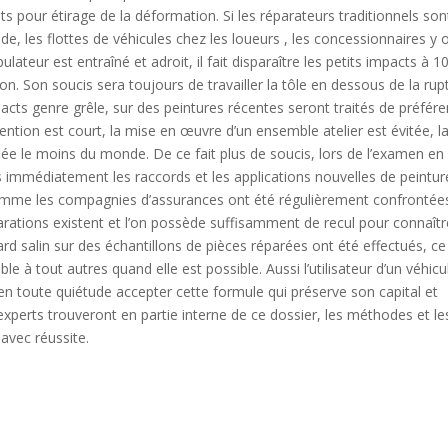
s pour étirage de la déformation. Si les réparateurs traditionnels son
e, les flottes de véhicules chez les loueurs , les concessionnaires y 
ateur est entraîné et adroit, il fait disparaître les petits impacts à 
. Son soucis sera toujours de travailler la tôle en dessous de la rup
mpacts genre grêle, sur des peintures récentes seront traités de préfére
vention est court, la mise en œuvre d’un ensemble atelier est évitée, l
iée le moins du monde. De ce fait plus de soucis, lors de l’examen en
s immédiatement les raccords et les applications nouvelles de peintur
Comme les compagnies d’assurances ont été régulièrement confrontée
rations existent et l’on possède suffisamment de recul pour connaîtr
ard salin sur des échantillons de pièces réparées ont été effectués, ce
e à tout autres quand elle est possible. Aussi l’utilisateur d’un véhicu
en toute quiétude accepter cette formule qui préserve son capital et
s experts trouveront en partie interne de ce dossier, les méthodes et le
avec réussite.