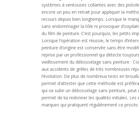
systèmes à ventouses collantes avec des pistolet
encore un peu en retrait pour appliquer la méthod
recours depuis bien longtemps. Lorsque le manipul
sans endommager la tôle ni provoquer d’oxydation
du film de peinture. C’est pourquoi, les petits i
Lorsque l’opération est réussie, le temps d’inter
peinture d’origine est conservée sans être modif
reprise par un professionnel qui détecte toujour
vieillissement du débosselage sans peinture : 
aux accidents de grêles de très nombreuses répa
l’évolution. De plus de nombreux tests en brouill
permet d’attester que cette méthode est préférabl
qui va subir un débosselage sans peinture, peut 
permet de lui redonner les qualités initiales. Le
marques qui pratiquent régulièrement ce procès 