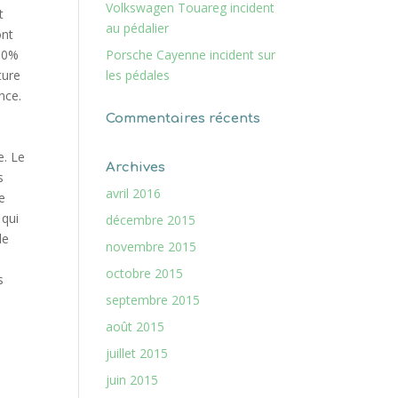
Volkswagen Touareg incident
t
au pédalier
ont
100%
Porsche Cayenne incident sur
ture
les pédales
nce.
a
Commentaires récents
e. Le
Archives
s
avril 2016
e
 qui
décembre 2015
le
novembre 2015
octobre 2015
s
septembre 2015
août 2015
juillet 2015
juin 2015