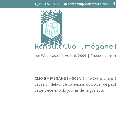
01 34 50 89 56
contact@problemauto.com
Renault Clio II, mégane 
par
Webmaster
|
Août 6, 2009
|
Rappels constr
CLIO II – MEGANE I – SCENIC I
16 500 modèles 1,
cause un défaut de connexion du boitier de papil
cette pièce Info du journal de l’argus auto