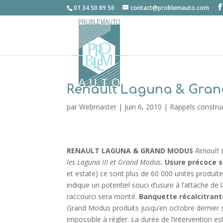
01 34 50 89 56
contact@problemauto.com
Renault Laguna & Gran
par
Webmaster
|
Juin 6, 2010
|
Rappels constru
RENAULT LAGUNA & GRAND MODUS
Renault 
les Laguna III et Grand Modus.
Usure précoce s
et estate) ce sont plus de 60 000 unités produite
indique un potentiel souci d’usure à l’attache de
raccourci sera monté.
Banquette récalcitrant
Grand Modus produits jusqu’en octobre dernier so
impossible à régler. La durée de l’intervention e