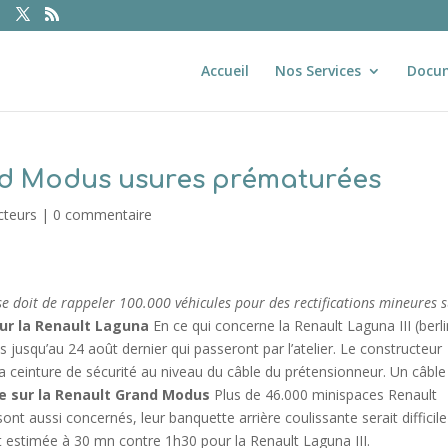
Accueil
Nos Services
Docu
d Modus usures prématurées
cteurs
|
0 commentaire
se doit de rappeler 100.000 véhicules pour des rectifications mineures 
ur la Renault Laguna
En ce qui concerne la Renault Laguna III (berl
s jusqu’au 24 août dernier qui passeront par l’atelier. Le constructeur
 la ceinture de sécurité au niveau du câble du prétensionneur. Un câble
e sur la Renault Grand Modus
Plus de 46.000 minispaces Renault
nt aussi concernés, leur banquette arrière coulissante serait difficil
st estimée à 30 mn contre 1h30 pour la Renault Laguna III.