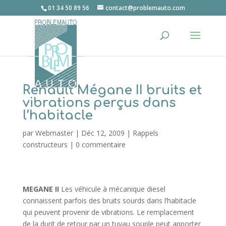
01 34 50 89 56
contact@problemauto.com
Renault Mégane II bruits et
vibrations perçus dans
l’habitacle
par
Webmaster
|
Déc 12, 2009
|
Rappels
constructeurs
|
0 commentaire
MEGANE II
Les véhicule à mécanique diesel
connaissent parfois des bruits sourds dans l’habitacle
qui peuvent provenir de vibrations. Le remplacement
de la durit de retour par un tuyau souple peut apporter