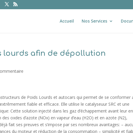
Accueil
Nos Services
Docu
 lourds afin de dépollution
commentaire
onstructeurs de Poids Lourds et autocars qui permet de se conformer 
extrêmement fiable et efficace. Elle utilise le catalyseuur SRC et une
ique: Cette solution injecté dans les gaz d’échappement avant leur e
n des oxdes d’azote (NOx) en vapeur d’eau (H2O) et en azote (N2),
a déjà fait ses preuves et s’impose par ses nombreux avantages: – auc
ances du moteur et réduction de la consommation – simplicité et fiabi