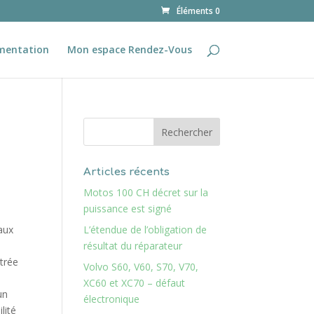
Éléments 0
mentation
Mon espace Rendez-Vous
Articles récents
Motos 100 CH décret sur la
puissance est signé
aux
L’étendue de l’obligation de
résultat du réparateur
ntrée
Volvo S60, V60, S70, V70,
XC60 et XC70 – défaut
un
électronique
lité