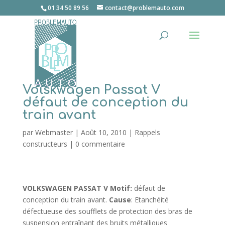
01 34 50 89 56
contact@problemauto.com
Volskwagen Passat V
défaut de conception du
train avant
par
Webmaster
|
Août 10, 2010
|
Rappels
constructeurs
|
0 commentaire
VOLKSWAGEN PASSAT V
Motif:
défaut de
conception du train avant.
Cause
: Etanchéité
défectueuse des soufflets de protection des bras de
suspension entraînant des bruits métalliques