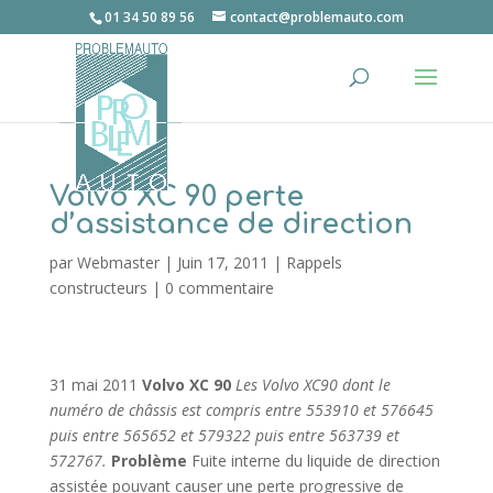
01 34 50 89 56
contact@problemauto.com
Volvo XC 90 perte
d’assistance de direction
par
Webmaster
|
Juin 17, 2011
|
Rappels
constructeurs
|
0 commentaire
31 mai 2011
Volvo XC 90
Les Volvo XC90 dont le
numéro de châssis est compris entre 553910 et 576645
puis entre 565652 et 579322 puis entre 563739 et
572767.
Problème
Fuite interne du liquide de direction
assistée pouvant causer une perte progressive de